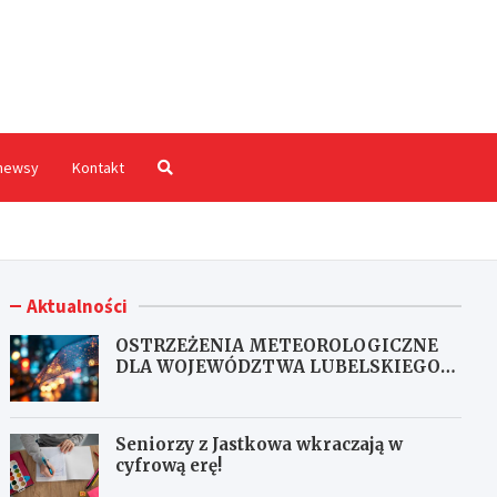
hodnia.pl
newsy
Kontakt
Aktualności
OSTRZEŻENIA METEOROLOGICZNE
DLA WOJEWÓDZTWA LUBELSKIEGO
NR 167
Seniorzy z Jastkowa wkraczają w
cyfrową erę!