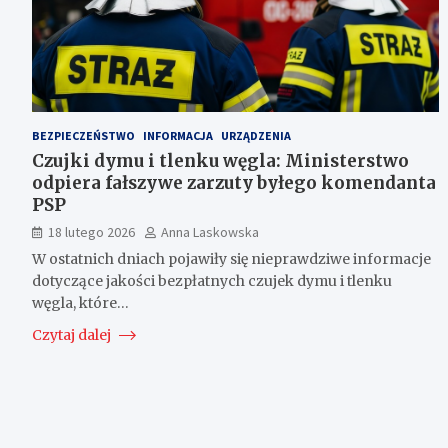
BEZPIECZEŃSTWO
INFORMACJA
URZĄDZENIA
Czujki dymu i tlenku węgla: Ministerstwo
odpiera fałszywe zarzuty byłego komendanta
PSP
18 lutego 2026
Anna Laskowska
W ostatnich dniach pojawiły się nieprawdziwe informacje
dotyczące jakości bezpłatnych czujek dymu i tlenku
węgla, które…
Czytaj dalej