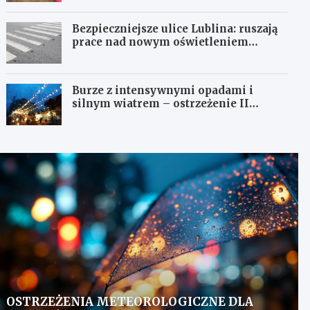
Bezpieczniejsze ulice Lublina: ruszają
prace nad nowym oświetleniem
przejść dla pieszych!
Burze z intensywnymi opadami i
silnym wiatrem – ostrzeżenie II
stopnia!
OSTRZEŻENIA METEOROLOGICZNE DLA