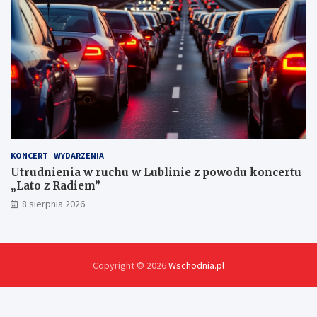
h
KONCERT
WYDARZENIA
Utrudnienia w ruchu w Lublinie z powodu koncertu
„Lato z Radiem”
8 sierpnia 2026
Copyright © 2026
Wschodnia.pl