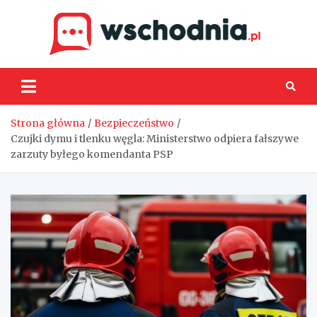
Skip
to
content
Wsch
Strona główna
Bezpieczeństwo
Czujki dymu i tlenku węgla: Ministerstwo odpiera fałszywe
zarzuty byłego komendanta PSP