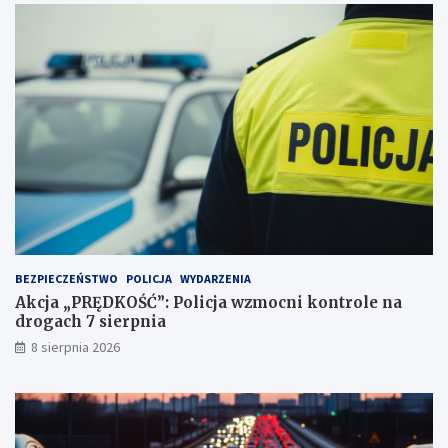
a
e
ż
c
d
y
ż
d
c
u
e
j
i
ą
2
!
3
p
u
n
k
t
BEZPIECZEŃSTWO
POLICJA
WYDARZENIA
a
Akcja „PRĘDKOŚĆ”: Policja wzmocni kontrole na
c
drogach 7 sierpnia
h
k
8 sierpnia 2026
a
r
n
y
c