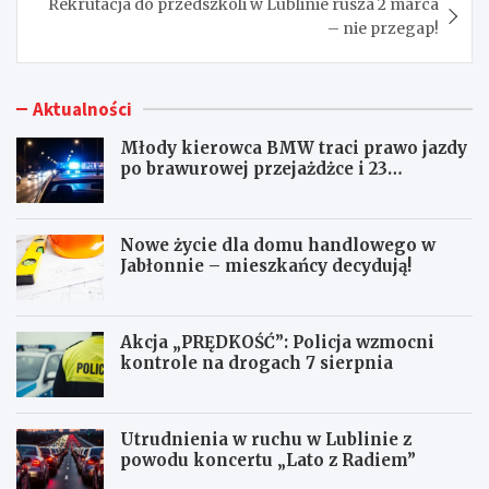
Rekrutacja do przedszkoli w Lublinie rusza 2 marca
– nie przegap!
Aktualności
Młody kierowca BMW traci prawo jazdy
po brawurowej przejażdżce i 23
punktach karnych
Nowe życie dla domu handlowego w
Jabłonnie – mieszkańcy decydują!
Akcja „PRĘDKOŚĆ”: Policja wzmocni
kontrole na drogach 7 sierpnia
Utrudnienia w ruchu w Lublinie z
powodu koncertu „Lato z Radiem”