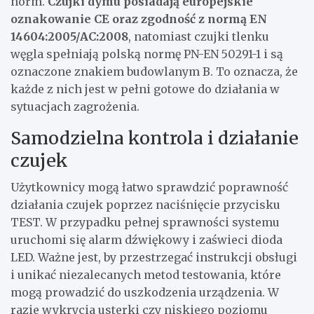
norm.
Czujki dymu posiadają europejskie
oznakowanie CE oraz zgodność z normą EN
14604:2005/AC:2008
, natomiast czujki tlenku
węgla spełniają polską normę PN-EN 50291-1 i są
oznaczone znakiem budowlanym B. To oznacza, że
każde z nich jest w pełni gotowe do działania w
sytuacjach zagrożenia.
Samodzielna kontrola i działanie
czujek
Użytkownicy mogą łatwo sprawdzić poprawność
działania czujek poprzez naciśnięcie przycisku
TEST. W przypadku pełnej sprawności systemu
uruchomi się alarm dźwiękowy i zaświeci dioda
LED. Ważne jest, by przestrzegać instrukcji obsługi
i unikać niezalecanych metod testowania, które
mogą prowadzić do uszkodzenia urządzenia. W
razie wykrycia usterki czy niskiego poziomu