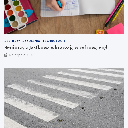
Ó
e
D
r
Z
ę
T
!
W
A
L
U
SENIORZY
SZKOLENIA
TECHNOLOGIE
B
Seniorzy z Jastkowa wkraczają w cyfrową erę!
E
6 sierpnia 2026
L
S
K
I
E
G
O
N
R
1
6
7