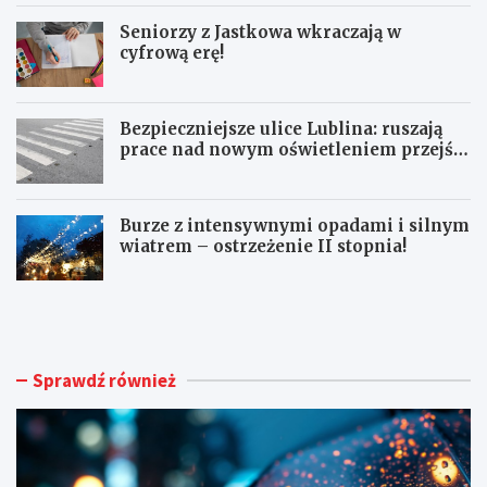
Seniorzy z Jastkowa wkraczają w
cyfrową erę!
Bezpieczniejsze ulice Lublina: ruszają
prace nad nowym oświetleniem przejść
dla pieszych!
Burze z intensywnymi opadami i silnym
wiatrem – ostrzeżenie II stopnia!
O
S
S
e
T
n
R
i
Z
o
Sprawdź również
E
r
Ż
z
E
y
N
z
I
J
A
a