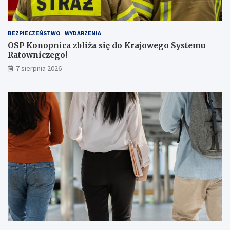
p
a
s
BEZPIECZEŃSTWO
WYDARZENIA
a
OSP Konopnica zbliża się do Krajowego Systemu
ż
Ratowniczego!
e
r
7 sierpnia 2026
ó
w
!