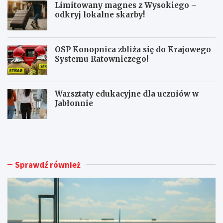
Limitowany magnes z Wysokiego –
odkryj lokalne skarby!
OSP Konopnica zbliża się do Krajowego
Systemu Ratowniczego!
Warsztaty edukacyjne dla uczniów w
Jabłonnie
L
L
u
i
b
m
l
i
i
t
Sprawdź również
n
o
A
w
i
a
r
n
p
y
o
m
r
a