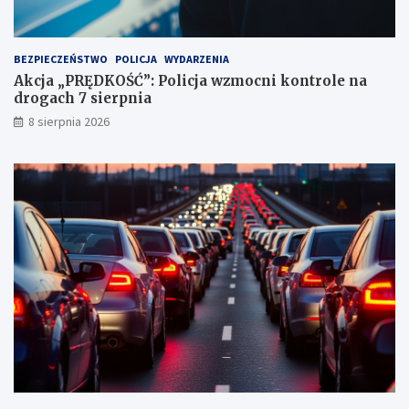
n
k
t
BEZPIECZEŃSTWO
POLICJA
WYDARZENIA
a
Akcja „PRĘDKOŚĆ”: Policja wzmocni kontrole na
c
drogach 7 sierpnia
h
k
8 sierpnia 2026
a
r
n
y
c
h