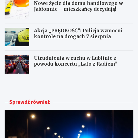
Nowe życie dla domu handlowego w
Jabłonnie – mieszkańcy decydują!
Akcja „PRĘDKOŚĆ”: Policja wzmocni
kontrole na drogach 7 sierpnia
Utrudnienia w ruchu w Lublinie z
powodu koncertu „Lato z Radiem”
M
N
ł
o
o
w
d
e
y
ż
Sprawdź również
k
y
i
c
e
i
r
e
o
d
w
l
c
a