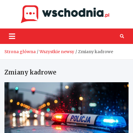
Skip
to
content
Wsch
Strona główna
Wszystkie newsy
Zmiany kadrowe
Zmiany kadrowe