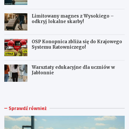
pasażerów!
Limitowany magnes z Wysokiego –
odkryj lokalne skarby!
OSP Konopnica zbliża się do Krajowego
Systemu Ratowniczego!
Warsztaty edukacyjne dla uczniów w
Jabłonnie
L
L
u
i
b
m
l
i
i
t
Sprawdź również
n
o
A
w
i
a
r
n