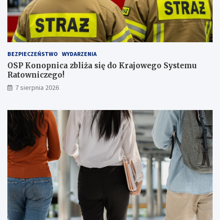
z
b
ą
p
a
s
BEZPIECZEŃSTWO
WYDARZENIA
a
OSP Konopnica zbliża się do Krajowego Systemu
ż
Ratowniczego!
e
r
7 sierpnia 2026
ó
w
!