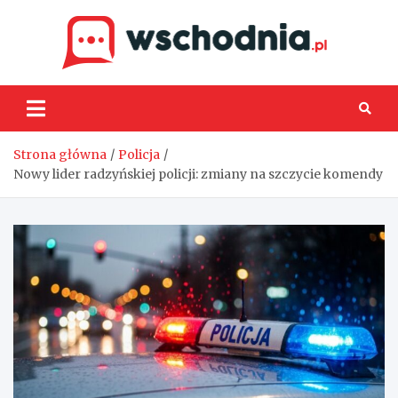
Skip
to
content
Wsch
Strona główna
Policja
Nowy lider radzyńskiej policji: zmiany na szczycie komendy