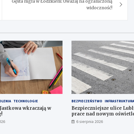
Gęsta mgła w Łódzkiem: Uważaj na ograniczoną
widoczność!
OLENIA
TECHNOLOGIE
BEZPIECZEŃSTWO
INFRASTRUKTUR
 Jastkowa wkraczają w
Bezpieczniejsze ulice Lubl
!
prace nad nowym oświet
przejść dla pieszych!
026
6 sierpnia 2026