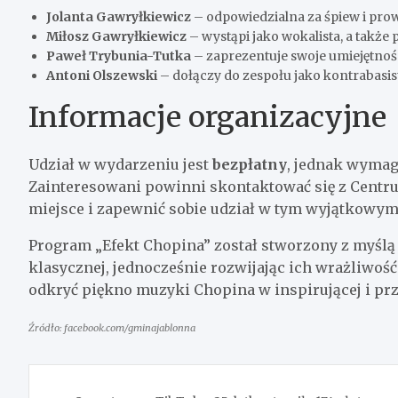
Jolanta Gawryłkiewicz
– odpowiedzialna za śpiew i pro
Miłosz Gawryłkiewicz
– wystąpi jako wokalista, a także 
Paweł Trybunia-Tutka
– zaprezentuje swoje umiejętnośc
Antoni Olszewski
– dołączy do zespołu jako kontrabasis
Informacje organizacyjne
Udział w wydarzeniu jest
bezpłatny
, jednak wymag
Zainteresowani powinni skontaktować się z Centr
miejsce i zapewnić sobie udział w tym wyjątkowy
Program „Efekt Chopina” został stworzony z myślą
klasycznej, jednocześnie rozwijając ich wrażliwość 
odkryć piękno muzyki Chopina w inspirującej i prz
Źródło: facebook.com/gminajablonna
Nawigacja