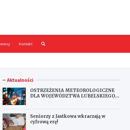
hodnia.pl
newsy
Kontakt
Aktualności
OSTRZEŻENIA METEOROLOGICZNE
DLA WOJEWÓDZTWA LUBELSKIEGO
NR 167
Seniorzy z Jastkowa wkraczają w
cyfrową erę!