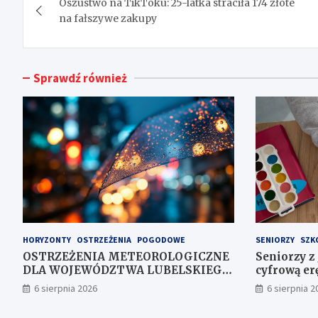
Oszustwo na TikToku: 25-latka straciła 174 złote
wpisu
na fałszywe zakupy
Sprawdź również
HORYZONTY
OSTRZEŻENIA
POGODOWE
SENIORZY
SZK
OSTRZEŻENIA METEOROLOGICZNE
Seniorzy z
DLA WOJEWÓDZTWA LUBELSKIEGO
cyfrową erę
NR 167
6 sierpnia 2026
6 sierpnia 2