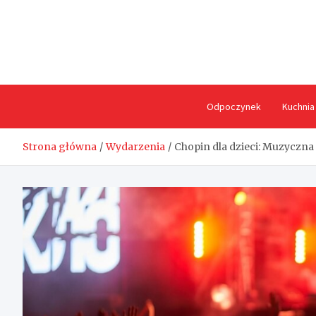
Skip
to
content
Odpoczynek
Kuchnia
Strona główna
Wydarzenia
Chopin dla dzieci: Muzyczna