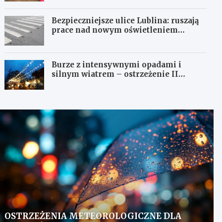
Bezpieczniejsze ulice Lublina: ruszają
prace nad nowym oświetleniem
przejść dla pieszych!
Burze z intensywnymi opadami i
silnym wiatrem – ostrzeżenie II
stopnia!
OSTRZEŻENIA METEOROLOGICZNE DLA