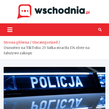
Skip
to
content
Wsch
Strona główna
Uncategorized
Oszustwo na TikToku: 25-latka straciła 174 złote na
fałszywe zakupy