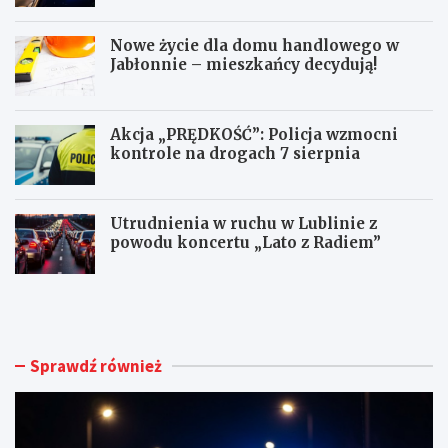
Nowe życie dla domu handlowego w
Jabłonnie – mieszkańcy decydują!
Akcja „PRĘDKOŚĆ”: Policja wzmocni
kontrole na drogach 7 sierpnia
Utrudnienia w ruchu w Lublinie z
powodu koncertu „Lato z Radiem”
M
N
ł
o
o
w
d
e
y
ż
Sprawdź również
k
y
i
c
e
i
r
e
o
d