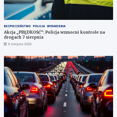
p
u
n
k
t
BEZPIECZEŃSTWO
POLICJA
WYDARZENIA
a
Akcja „PRĘDKOŚĆ”: Policja wzmocni kontrole na
c
drogach 7 sierpnia
h
k
8 sierpnia 2026
a
r
n
y
c
h