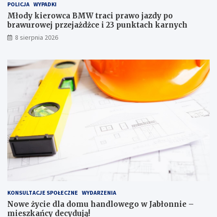
POLICJA
WYPADKI
p
o
r
w
Młody kierowca BMW traci prawo jazdy po
a
e
brawurowej przejażdżce i 23 punktach karnych
w
g
8 sierpnia 2026
o
o
j
w
a
J
z
a
d
b
y
ł
p
o
o
n
b
n
r
i
a
e
w
–
u
m
r
i
o
e
w
s
e
z
KONSULTACJE SPOŁECZNE
WYDARZENIA
j
k
Nowe życie dla domu handlowego w Jabłonnie –
p
a
mieszkańcy decydują!