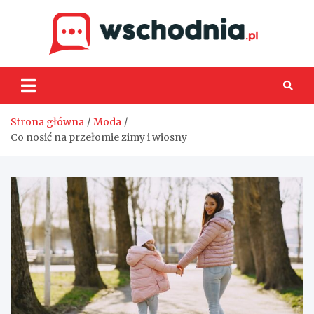
Skip
to
content
Wsch
Strona główna
Moda
Co nosić na przełomie zimy i wiosny