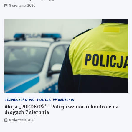
r
ń
8 sierpnia 2026
z
c
e
y
j
d
a
e
ż
c
d
y
ż
d
c
u
e
j
i
ą
2
!
3
p
u
n
k
t
BEZPIECZEŃSTWO
POLICJA
WYDARZENIA
a
Akcja „PRĘDKOŚĆ”: Policja wzmocni kontrole na
c
drogach 7 sierpnia
h
k
8 sierpnia 2026
a
r