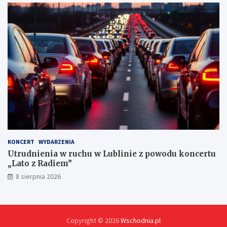
n
y
c
h
KONCERT
WYDARZENIA
Utrudnienia w ruchu w Lublinie z powodu koncertu
„Lato z Radiem”
8 sierpnia 2026
Copyright © 2026
Wschodnia.pl