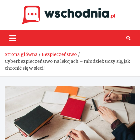
Skip
to
content
Wsch
Strona główna
Bezpieczeństwo
Cyberbezpieczeństwo na lekcjach – młodzież uczy się, jak
chronić się w sieci!