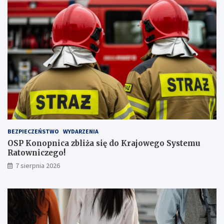
y
ż
s
z
ą
l
i
c
z
b
ą
p
a
s
BEZPIECZEŃSTWO
WYDARZENIA
a
OSP Konopnica zbliża się do Krajowego Systemu
ż
Ratowniczego!
e
r
7 sierpnia 2026
ó
w
!