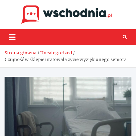
Skip
to
content
Wsch
Strona główna
Uncategorized
Czujność w sklepie uratowała życie wyziębionego seniora