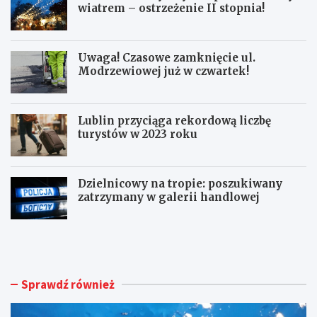
wiatrem – ostrzeżenie II stopnia!
Uwaga! Czasowe zamknięcie ul.
Modrzewiowej już w czwartek!
Lublin przyciąga rekordową liczbę
turystów w 2023 roku
Dzielnicowy na tropie: poszukiwany
zatrzymany w galerii handlowej
B
U
u
w
r
a
z
g
e
a
Sprawdź również
z
!
i
C
n
z