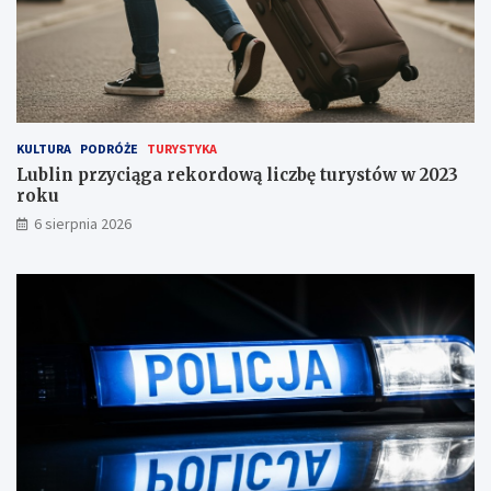
o
p
n
i
a
!
KULTURA
PODRÓŻE
TURYSTYKA
Lublin przyciąga rekordową liczbę turystów w 2023
roku
6 sierpnia 2026