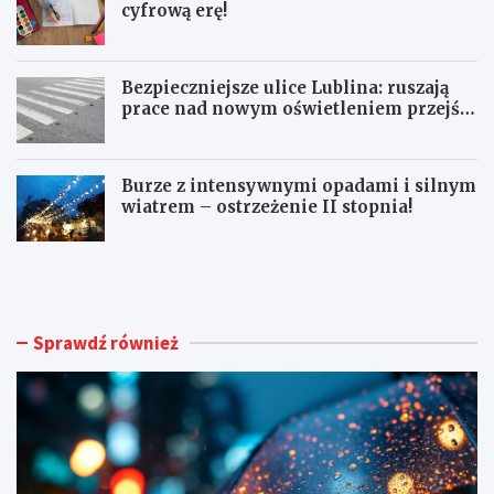
cyfrową erę!
Bezpieczniejsze ulice Lublina: ruszają
prace nad nowym oświetleniem przejść
dla pieszych!
Burze z intensywnymi opadami i silnym
wiatrem – ostrzeżenie II stopnia!
O
S
S
e
T
n
R
i
Z
o
Sprawdź również
E
r
Ż
z
E
y
N
z
I
J
A
a
M
s
E
t