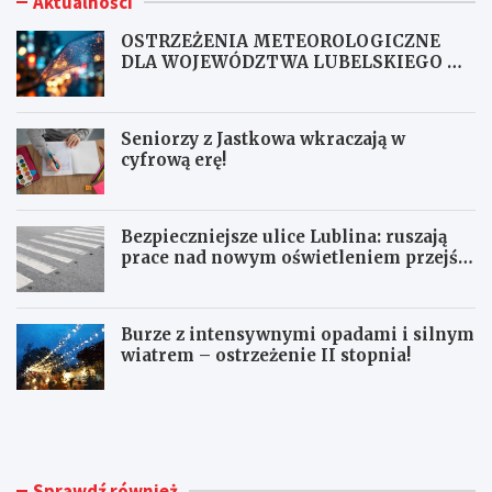
Aktualności
OSTRZEŻENIA METEOROLOGICZNE
DLA WOJEWÓDZTWA LUBELSKIEGO NR
167
Seniorzy z Jastkowa wkraczają w
cyfrową erę!
Bezpieczniejsze ulice Lublina: ruszają
prace nad nowym oświetleniem przejść
dla pieszych!
Burze z intensywnymi opadami i silnym
wiatrem – ostrzeżenie II stopnia!
O
S
S
e
T
n
R
i
Z
o
Sprawdź również
E
r