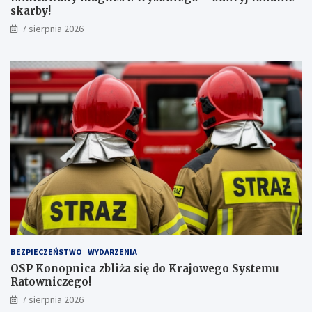
z
r
skarby!
n
b
7 sierpnia 2026
a
y
j
!
w
y
ż
s
z
ą
l
i
c
z
b
ą
p
a
s
BEZPIECZEŃSTWO
WYDARZENIA
a
OSP Konopnica zbliża się do Krajowego Systemu
ż
Ratowniczego!
e
r
7 sierpnia 2026
ó