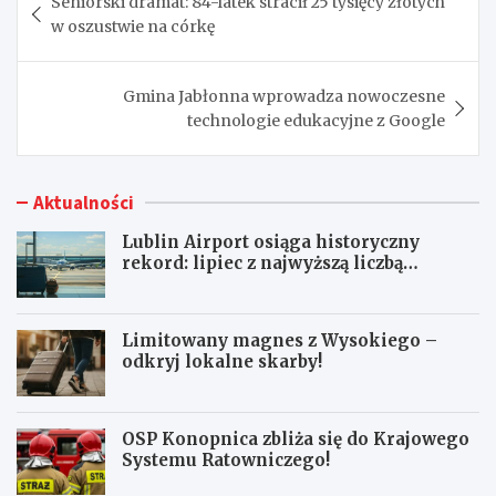
Seniorski dramat: 84-latek stracił 25 tysięcy złotych
wpisu
w oszustwie na córkę
Gmina Jabłonna wprowadza nowoczesne
technologie edukacyjne z Google
Aktualności
Lublin Airport osiąga historyczny
rekord: lipiec z najwyższą liczbą
pasażerów!
Limitowany magnes z Wysokiego –
odkryj lokalne skarby!
OSP Konopnica zbliża się do Krajowego
Systemu Ratowniczego!