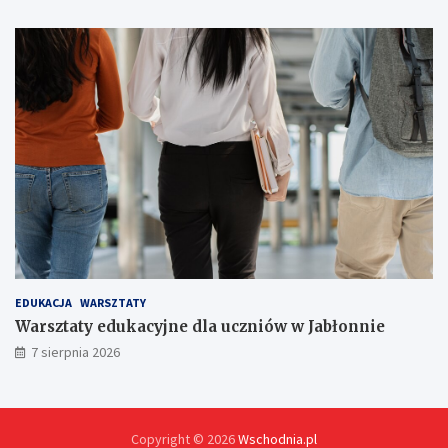
w
!
EDUKACJA
WARSZTATY
Warsztaty edukacyjne dla uczniów w Jabłonnie
7 sierpnia 2026
Copyright © 2026
Wschodnia.pl