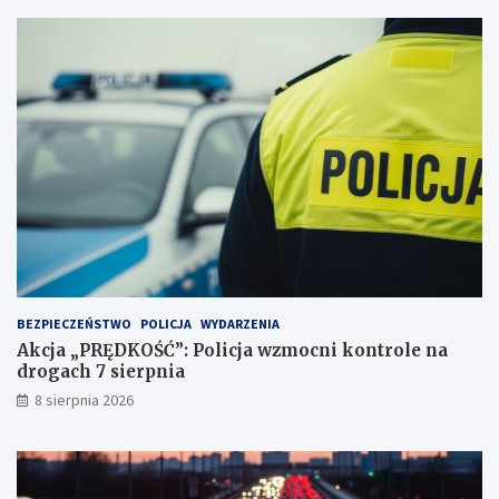
j
d
a
e
ż
c
d
y
ż
d
c
u
e
j
i
ą
2
!
3
p
u
n
k
t
BEZPIECZEŃSTWO
POLICJA
WYDARZENIA
a
Akcja „PRĘDKOŚĆ”: Policja wzmocni kontrole na
c
drogach 7 sierpnia
h
k
8 sierpnia 2026
a
r
n
y