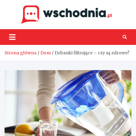
Skip
to
content
Wsch
Strona główna
Dom
Dzbanki filtrujące – czy są zdrowe?