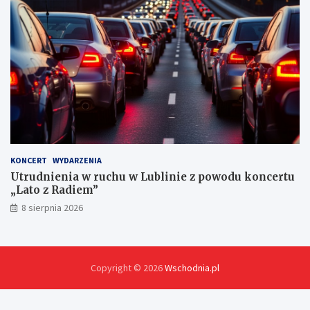
c
h
KONCERT
WYDARZENIA
Utrudnienia w ruchu w Lublinie z powodu koncertu
„Lato z Radiem”
8 sierpnia 2026
Copyright © 2026
Wschodnia.pl