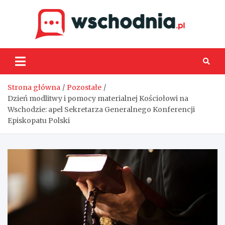
Skip
to
content
Wsch
Strona główna
Pozostałe
Dzień modlitwy i pomocy materialnej Kościołowi na
Wschodzie: apel Sekretarza Generalnego Konferencji
Episkopatu Polski