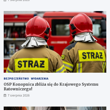
a
y
j
!
w
y
ż
s
z
ą
l
i
c
z
b
ą
p
a
s
BEZPIECZEŃSTWO
WYDARZENIA
a
OSP Konopnica zbliża się do Krajowego Systemu
ż
Ratowniczego!
e
r
7 sierpnia 2026
ó
w
!