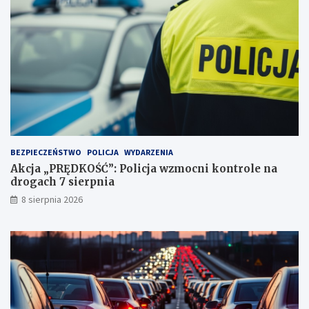
ż
d
c
u
e
j
i
ą
2
!
3
p
u
n
k
t
BEZPIECZEŃSTWO
POLICJA
WYDARZENIA
a
Akcja „PRĘDKOŚĆ”: Policja wzmocni kontrole na
c
drogach 7 sierpnia
h
k
8 sierpnia 2026
a
r
n
y
c
h