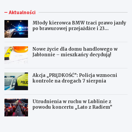
Aktualności
Młody kierowca BMW traci prawo jazdy
po brawurowej przejażdżce i 23
punktach karnych
Nowe życie dla domu handlowego w
Jabłonnie – mieszkańcy decydują!
Akcja „PRĘDKOŚĆ”: Policja wzmocni
kontrole na drogach 7 sierpnia
Utrudnienia w ruchu w Lublinie z
powodu koncertu „Lato z Radiem”
M
N
ł
o
o
w