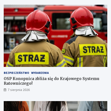
w
y
ż
s
z
ą
l
i
c
z
b
ą
p
a
s
BEZPIECZEŃSTWO
WYDARZENIA
a
OSP Konopnica zbliża się do Krajowego Systemu
ż
Ratowniczego!
e
r
7 sierpnia 2026
ó
w
!