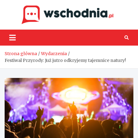
Skip
to
content
Wsch
Strona główna
Wydarzenia
Festiwal Przyrody: Już jutro odkryjemy tajemnice natury!