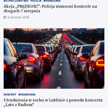
BEZPIECZEŃSTWO
POLICJA
WYDARZENIA
a
Akcja „PRĘDKOŚĆ”: Policja wzmocni kontrole na
c
drogach 7 sierpnia
h
k
8 sierpnia 2026
a
r
n
y
c
h
KONCERT
WYDARZENIA
Utrudnienia w ruchu w Lublinie z powodu koncertu
„Lato z Radiem”