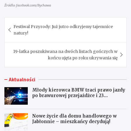
Źródło: facebook.com/Bychawa
Nawigacja
Festiwal Przyrody: Już jutro odkryjemy tajemnice
wpisu
natury!
19-latka poszukiwana na dwóch listach gończych w
końcu ujęta po roku ukrywania się
Aktualności
Młody kierowca BMW traci prawo jazdy
po brawurowej przejażdżce i 23
punktach karnych
Nowe życie dla domu handlowego w
Jabłonnie – mieszkańcy decydują!