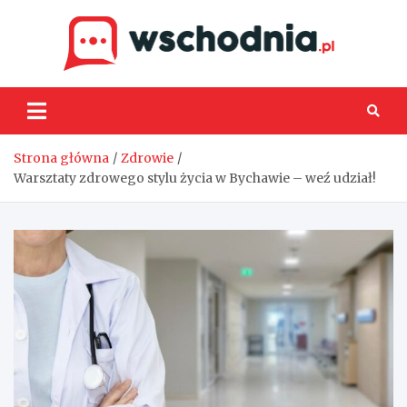
Skip
to
content
Wsch
Strona główna
Zdrowie
Warsztaty zdrowego stylu życia w Bychawie – weź udział!