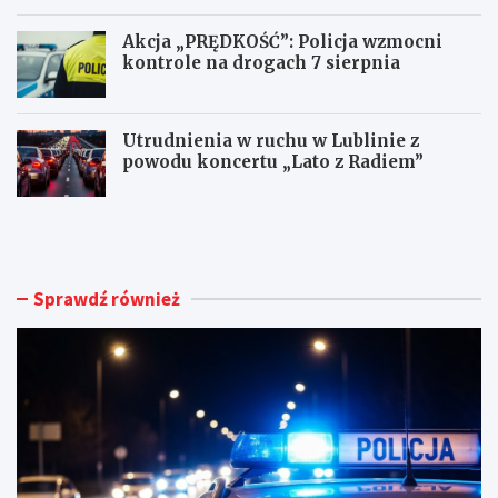
Akcja „PRĘDKOŚĆ”: Policja wzmocni
kontrole na drogach 7 sierpnia
Utrudnienia w ruchu w Lublinie z
powodu koncertu „Lato z Radiem”
M
N
ł
o
o
w
d
e
y
ż
Sprawdź również
k
y
i
c
e
i
r
e
o
d
w
l
c
a
a
d
B
o
M
m