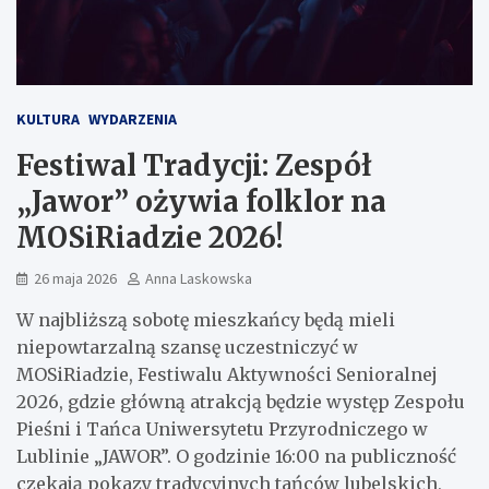
KULTURA
WYDARZENIA
Festiwal Tradycji: Zespół
„Jawor” ożywia folklor na
MOSiRiadzie 2026!
26 maja 2026
Anna Laskowska
W najbliższą sobotę mieszkańcy będą mieli
niepowtarzalną szansę uczestniczyć w
MOSiRiadzie, Festiwalu Aktywności Senioralnej
2026, gdzie główną atrakcją będzie występ Zespołu
Pieśni i Tańca Uniwersytetu Przyrodniczego w
Lublinie „JAWOR”. O godzinie 16:00 na publiczność
czekają pokazy tradycyjnych tańców lubelskich,