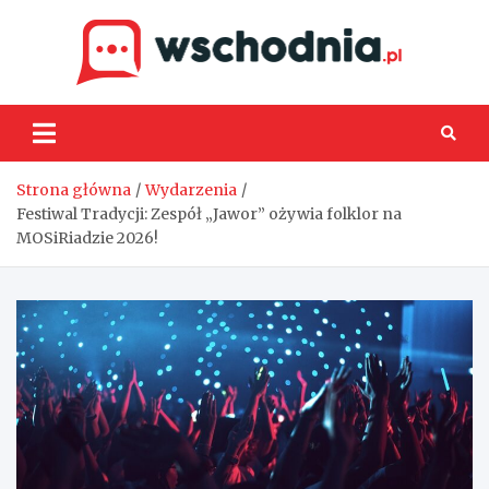
Skip
to
content
Wsch
Strona główna
Wydarzenia
Festiwal Tradycji: Zespół „Jawor” ożywia folklor na
MOSiRiadzie 2026!