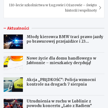
110-lecie szkolnictwa w Ługowie i Ożarowie – święto
historii i wspólnoty
Aktualności
Młody kierowca BMW traci prawo jazdy
po brawurowej przejażdżce i 23
punktach karnych
Nowe życie dla domu handlowego w
Jabłonnie – mieszkańcy decydują!
Akcja „PRĘDKOŚĆ”: Policja wzmocni
kontrole na drogach 7 sierpnia
Utrudnienia w ruchu w Lublinie z
powodu koncertu „Lato z Radiem”