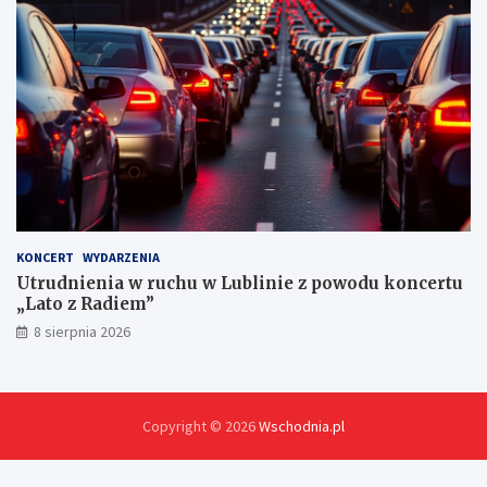
c
h
KONCERT
WYDARZENIA
Utrudnienia w ruchu w Lublinie z powodu koncertu
„Lato z Radiem”
8 sierpnia 2026
Copyright © 2026
Wschodnia.pl