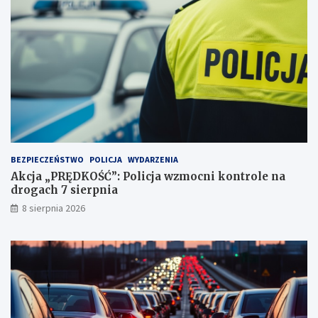
d
y
ż
d
c
u
e
j
i
ą
2
!
3
p
u
n
k
t
BEZPIECZEŃSTWO
POLICJA
WYDARZENIA
a
Akcja „PRĘDKOŚĆ”: Policja wzmocni kontrole na
c
drogach 7 sierpnia
h
k
8 sierpnia 2026
a
r
n
y
c
h