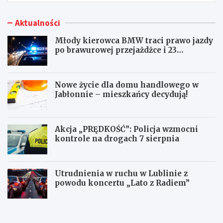
Aktualności
Młody kierowca BMW traci prawo jazdy
po brawurowej przejażdżce i 23
punktach karnych
Nowe życie dla domu handlowego w
Jabłonnie – mieszkańcy decydują!
Akcja „PRĘDKOŚĆ”: Policja wzmocni
kontrole na drogach 7 sierpnia
Utrudnienia w ruchu w Lublinie z
powodu koncertu „Lato z Radiem”
M
N
ł
o
o
w