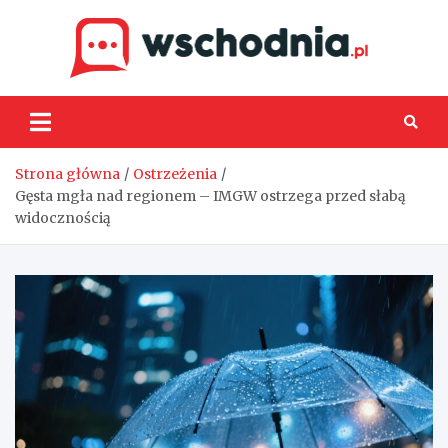
Skip
to
content
Wsch
Strona główna
Ostrzeżenia
Gęsta mgła nad regionem – IMGW ostrzega przed słabą
widocznością