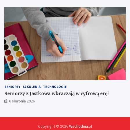
j
ą
n
a
o
f
e
r
t
y
SENIORZY
SZKOLENIA
TECHNOLOGIE
Seniorzy z Jastkowa wkraczają w cyfrową erę!
6 sierpnia 2026
Copyright © 2026
Wschodnia.pl