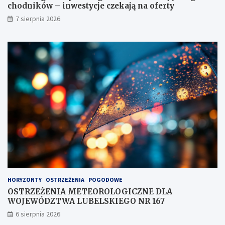
h
chodników – inwestycje czekają na oferty
o
7 sierpnia 2026
d
n
i
k
ó
w
–
i
n
w
e
s
t
y
c
j
e
HORYZONTY
OSTRZEŻENIA
POGODOWE
c
OSTRZEŻENIA METEOROLOGICZNE DLA
z
WOJEWÓDZTWA LUBELSKIEGO NR 167
e
k
6 sierpnia 2026
a