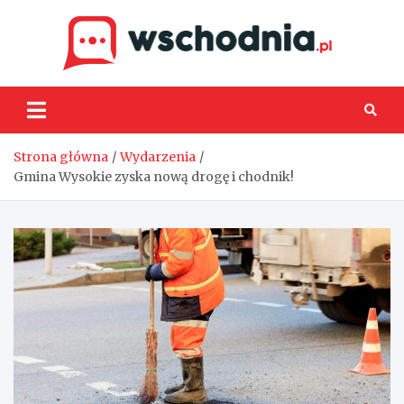
Skip
to
content
Wsch
Strona główna
Wydarzenia
Gmina Wysokie zyska nową drogę i chodnik!