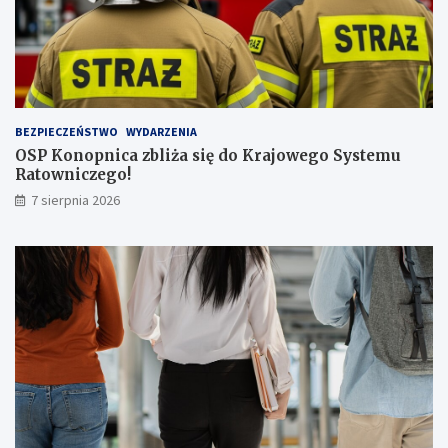
c
z
b
ą
p
a
s
BEZPIECZEŃSTWO
WYDARZENIA
a
OSP Konopnica zbliża się do Krajowego Systemu
ż
Ratowniczego!
e
r
7 sierpnia 2026
ó
w
!