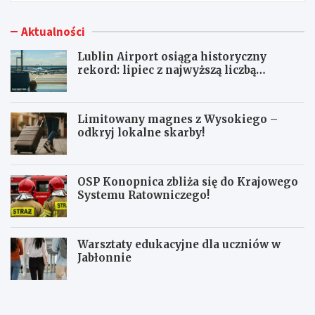
Aktualności
Lublin Airport osiąga historyczny
rekord: lipiec z najwyższą liczbą
pasażerów!
Limitowany magnes z Wysokiego –
odkryj lokalne skarby!
OSP Konopnica zbliża się do Krajowego
Systemu Ratowniczego!
Warsztaty edukacyjne dla uczniów w
Jabłonnie
L
L
u
i
b
m