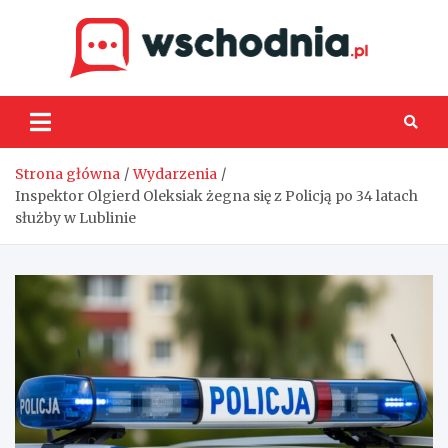
Skip
to
content
Wsch
Strona główna
Wydarzenia
Inspektor Olgierd Oleksiak żegna się z Policją po 34 latach
służby w Lublinie