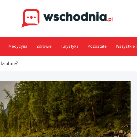
Wsc
Medycyna
Zdrowie
Turystyka
Pozostałe
Wszystkie 
zialnie?