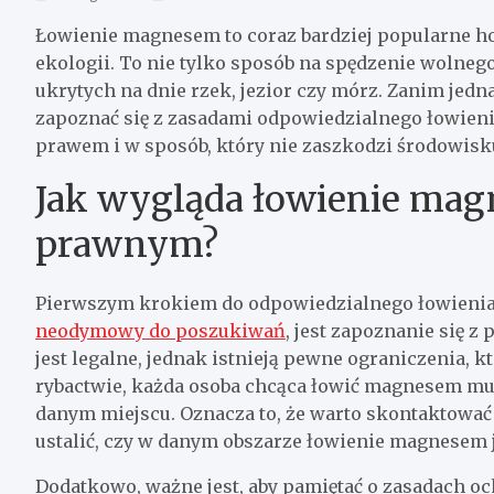
Łowienie magnesem to coraz bardziej popularne hob
ekologii. To nie tylko sposób na spędzenie wolneg
ukrytych na dnie rzek, jezior czy mórz. Zanim je
zapoznać się z zasadami odpowiedzialnego łowienia
prawem i w sposób, który nie zaszkodzi środowis
Jak wygląda łowienie ma
prawnym?
Pierwszym krokiem do odpowiedzialnego łowienia 
neodymowy do poszukiwań
, jest zapoznanie się
jest legalne, jednak istnieją pewne ograniczenia, k
rybactwie, każda osoba chcąca łowić magnesem mus
danym miejscu. Oznacza to, że warto skontaktować
ustalić, czy w danym obszarze łowienie magnesem 
Dodatkowo, ważne jest, aby pamiętać o zasadach och