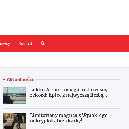
hodnia.pl
newsy
Kontakt
Aktualności
Lublin Airport osiąga historyczny
rekord: lipiec z najwyższą liczbą
pasażerów!
Limitowany magnes z Wysokiego –
odkryj lokalne skarby!