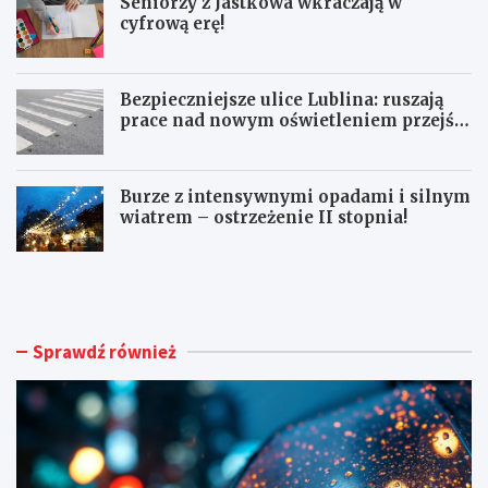
Seniorzy z Jastkowa wkraczają w
cyfrową erę!
Bezpieczniejsze ulice Lublina: ruszają
prace nad nowym oświetleniem przejść
dla pieszych!
Burze z intensywnymi opadami i silnym
wiatrem – ostrzeżenie II stopnia!
O
S
S
e
T
n
R
i
Z
o
Sprawdź również
E
r
Ż
z
E
y
N
z
I
J
A
a
M
s