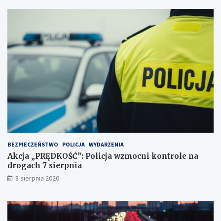
j
d
a
e
ż
c
d
y
ż
d
c
u
e
j
i
ą
2
!
3
p
u
n
k
t
BEZPIECZEŃSTWO
POLICJA
WYDARZENIA
a
Akcja „PRĘDKOŚĆ”: Policja wzmocni kontrole na
c
drogach 7 sierpnia
h
k
8 sierpnia 2026
a
r
n
y