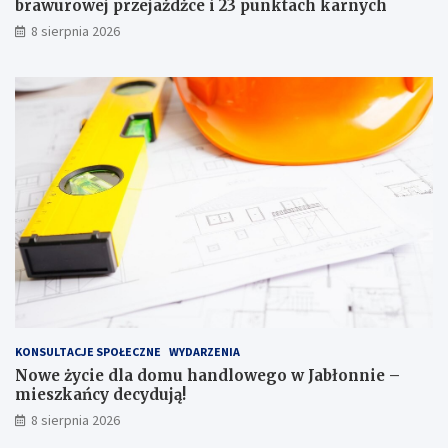
a
e
brawurowej przejażdżce i 23 punktach karnych
w
g
8 sierpnia 2026
o
o
j
w
a
J
z
a
d
b
y
ł
p
o
o
n
b
n
r
i
a
e
w
–
u
m
r
i
o
e
w
s
e
z
KONSULTACJE SPOŁECZNE
WYDARZENIA
j
k
Nowe życie dla domu handlowego w Jabłonnie –
p
a
mieszkańcy decydują!
r
ń
8 sierpnia 2026
z
c
e
y