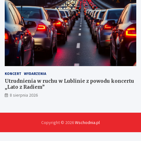
c
h
KONCERT
WYDARZENIA
Utrudnienia w ruchu w Lublinie z powodu koncertu
„Lato z Radiem”
8 sierpnia 2026
Copyright © 2026
Wschodnia.pl