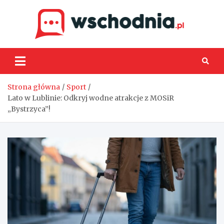
Skip
to
content
Wsch
Strona główna
Sport
Lato w Lublinie: Odkryj wodne atrakcje z MOSiR
„Bystrzyca”!