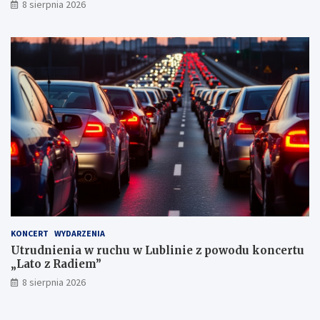
k
8 sierpnia 2026
a
r
n
y
c
h
KONCERT
WYDARZENIA
Utrudnienia w ruchu w Lublinie z powodu koncertu
„Lato z Radiem”
8 sierpnia 2026