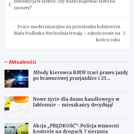
Inwestycja w srebro: czy warto kupować srebrne
wpisu
monety?
Prace modernizacyjne na przystanku kolejowym
Biała Podlaska Wschodnia trwają – zakończenie na
końcu roku
Aktualności
Młody kierowca BMW traci prawo jazdy
po brawurowej przejażdżce i 23
punktach karnych
Nowe życie dla domu handlowego w
Jabłonnie – mieszkańcy decydują!
Akcja „PRĘDKOŚĆ”: Policja wzmocni
kontrole na drogach 7 sierpnia