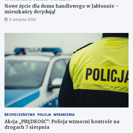
j
k
Nowe życie dla domu handlowego w Jabłonnie –
p
a
mieszkańcy decydują!
r
ń
8 sierpnia 2026
z
c
e
y
j
d
a
e
ż
c
d
y
ż
d
c
u
e
j
i
ą
2
!
3
p
u
n
k
t
BEZPIECZEŃSTWO
POLICJA
WYDARZENIA
a
Akcja „PRĘDKOŚĆ”: Policja wzmocni kontrole na
c
drogach 7 sierpnia
h