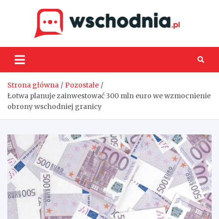
Skip
to
content
Wsch
Strona główna
Pozostałe
Łotwa planuje zainwestować 300 mln euro we wzmocnienie
obrony wschodniej granicy