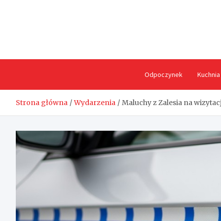
Skip
to
content
Odpoczynek
Kuchnia
Strona główna
Wydarzenia
Maluchy z Zalesia na wizytac