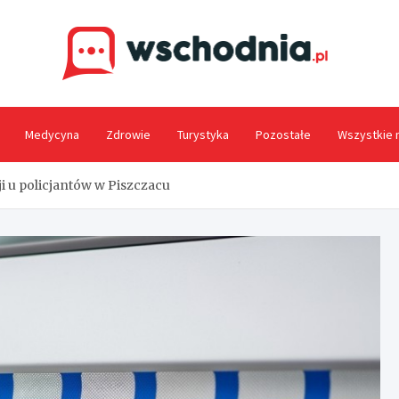
Wsc
Medycyna
Zdrowie
Turystyka
Pozostałe
Wszystkie 
ji u policjantów w Piszczacu