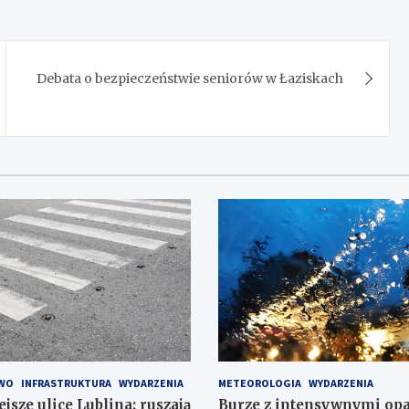
Debata o bezpieczeństwie seniorów w Łaziskach
WO
INFRASTRUKTURA
WYDARZENIA
METEOROLOGIA
WYDARZENIA
jsze ulice Lublina: ruszają
Burze z intensywnymi op