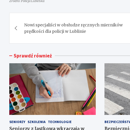
Źródło: Policja Lubelska
Nawigacja
Nowi specjaliści w obsłudze ręcznych mierników
wpisu
prędkości dla policji w Lublinie
Sprawdź również
SENIORZY
SZKOLENIA
TECHNOLOGIE
BEZPIECZEŃST
Seniorzy z Jastkowa wkraczają w
Bezpiecznie