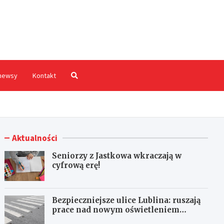
hodnia.pl
newsy
Kontakt
Aktualności
Seniorzy z Jastkowa wkraczają w
cyfrową erę!
Bezpieczniejsze ulice Lublina: ruszają
prace nad nowym oświetleniem
przejść dla pieszych!