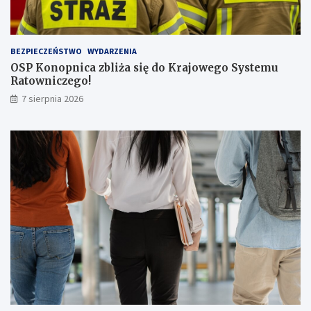
ą
p
a
s
BEZPIECZEŃSTWO
WYDARZENIA
a
OSP Konopnica zbliża się do Krajowego Systemu
ż
Ratowniczego!
e
r
7 sierpnia 2026
ó
w
!