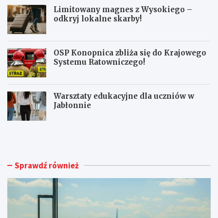
Limitowany magnes z Wysokiego –
odkryj lokalne skarby!
OSP Konopnica zbliża się do Krajowego
Systemu Ratowniczego!
Warsztaty edukacyjne dla uczniów w
Jabłonnie
L
L
u
i
b
m
l
i
i
t
Sprawdź również
n
o
A
w
i
a
r
n
p
y
o
m