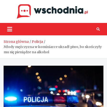
Skip
to
content
Wsch
Strona główna
Policja
Młody mężczyzna w kominiarce ukradł piwo, bo skończyły
mu się pieniądze na alkohol