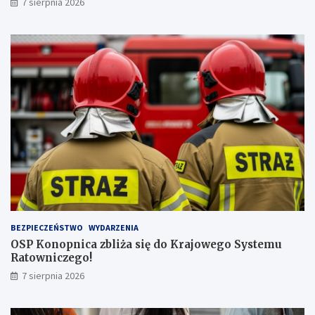
7 sierpnia 2026
a
y
j
!
w
y
ż
s
z
ą
l
i
c
z
b
ą
p
a
s
BEZPIECZEŃSTWO
WYDARZENIA
a
OSP Konopnica zbliża się do Krajowego Systemu
ż
Ratowniczego!
e
r
7 sierpnia 2026
ó
w
!