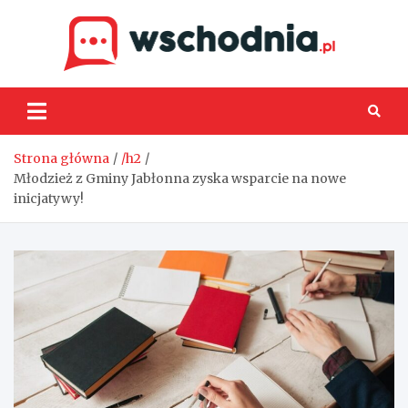
Skip
to
content
Wsch
Strona główna
/h2
Młodzież z Gminy Jabłonna zyska wsparcie na nowe
inicjatywy!