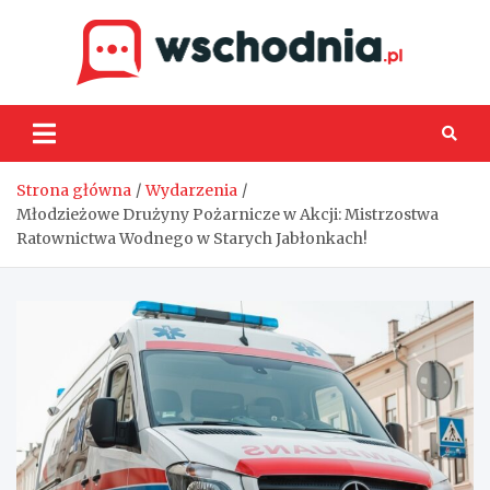
Skip
to
content
Wsch
Strona główna
Wydarzenia
Młodzieżowe Drużyny Pożarnicze w Akcji: Mistrzostwa
Ratownictwa Wodnego w Starych Jabłonkach!