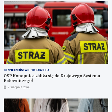
w
y
ż
s
z
ą
l
i
c
z
b
ą
p
a
s
BEZPIECZEŃSTWO
WYDARZENIA
a
OSP Konopnica zbliża się do Krajowego Systemu
ż
Ratowniczego!
e
r
7 sierpnia 2026
ó
w
!