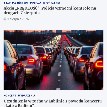
BEZPIECZEŃSTWO
POLICJA
WYDARZENIA
a
Akcja „PRĘDKOŚĆ”: Policja wzmocni kontrole na
c
drogach 7 sierpnia
h
k
8 sierpnia 2026
a
r
n
y
c
h
KONCERT
WYDARZENIA
Utrudnienia w ruchu w Lublinie z powodu koncertu
„Lato z Radiem”