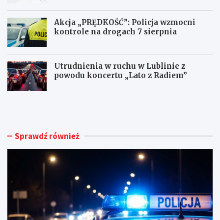
Akcja „PRĘDKOŚĆ”: Policja wzmocni
kontrole na drogach 7 sierpnia
Utrudnienia w ruchu w Lublinie z
powodu koncertu „Lato z Radiem”
M
N
ł
o
o
w
d
e
y
ż
Sprawdź również
k
y
i
c
e
i
r
e
o
d
w
l
c
a
a
d
B
o