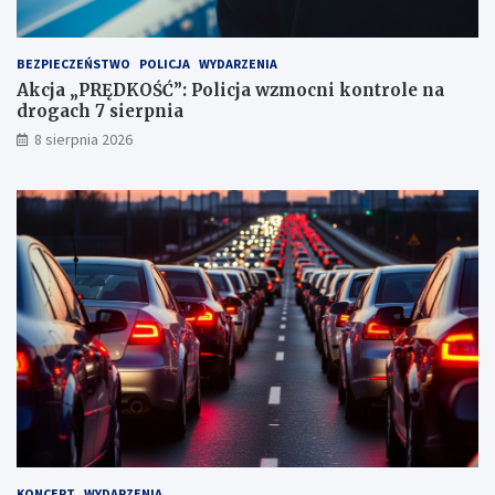
n
k
t
BEZPIECZEŃSTWO
POLICJA
WYDARZENIA
a
Akcja „PRĘDKOŚĆ”: Policja wzmocni kontrole na
c
drogach 7 sierpnia
h
k
8 sierpnia 2026
a
r
n
y
c
h
KONCERT
WYDARZENIA