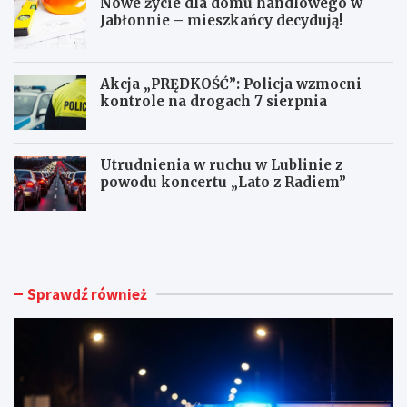
Nowe życie dla domu handlowego w
Jabłonnie – mieszkańcy decydują!
Akcja „PRĘDKOŚĆ”: Policja wzmocni
kontrole na drogach 7 sierpnia
Utrudnienia w ruchu w Lublinie z
powodu koncertu „Lato z Radiem”
M
N
ł
o
o
w
d
e
y
ż
Sprawdź również
k
y
i
c
e
i
r
e
o
d
w
l
c
a