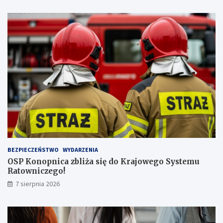
j
!
w
y
ż
s
z
ą
l
i
c
z
b
ą
p
a
s
BEZPIECZEŃSTWO
WYDARZENIA
a
OSP Konopnica zbliża się do Krajowego Systemu
ż
Ratowniczego!
e
r
7 sierpnia 2026
ó
w
!