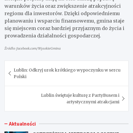
warunków życia oraz zwiększenie atrakcyjności
regionu dla inwestorów. Dzięki odpowiedniemu
planowaniu i wsparciu finansowemu, gmina staje
się miejscem coraz bardziej przyjaznym do życia i
prowadzenia działalności gospodarczej.
Źródło: facebook.com/WysokieGmina
Nawigacja
Lublin: Odkryj urok krótkiego wypoczynku w sercu
wpisu
Polski
Lublin świętuje kulturę z PartyBusem i
artystycznymi atrakcjami
Aktualności