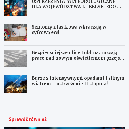
OSTRZEŻENIA METEOROLOGICZNE
DLA WOJEWÓDZTWA LUBELSKIEGO NR
167
Seniorzy z Jastkowa wkraczają w
cyfrową erę!
Bezpieczniejsze ulice Lublina: ruszają
prace nad nowym oświetleniem przejść
dla pieszych!
Burze z intensywnymi opadami i silnym
wiatrem – ostrzeżenie II stopnia!
O
S
S
e
T
n
R
i
Z
o
Sprawdź również
E
r
Ż
z