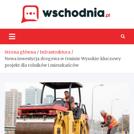
Skip
to
content
Wsch
Strona główna
Infrastruktura
Nowa inwestycja drogowa w Gminie Wysokie: kluczowy
projekt dla rolników i mieszkańców