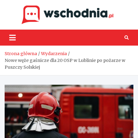
Skip
to
content
Wsch
Strona główna
Wydarzenia
Nowe węże gaśnicze dla 20 OSP w Lublinie po pożarze w
Puszczy Solskiej