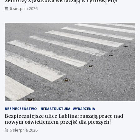
Seniorzy z Jastkowa wkraczają w cyfrową erę!
E
6 sierpnia 2026
L
S
K
I
E
G
O
N
R
1
6
7
BEZPIECZEŃSTWO
INFRASTRUKTURA
WYDARZENIA
Bezpieczniejsze ulice Lublina: ruszają prace nad
nowym oświetleniem przejść dla pieszych!
6 sierpnia 2026