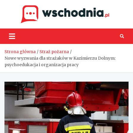
Skip
to
content
Wsch
Strona główna
Straż pożarna
Nowe wyzwania dla strażaków w Kazimierzu Dolnym:
psychoedukacja i organizacja pracy