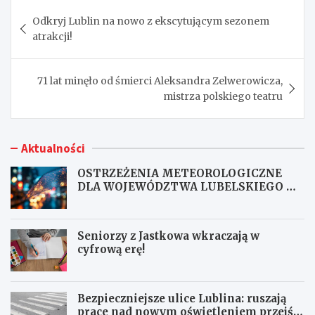
Nawigacja
Odkryj Lublin na nowo z ekscytującym sezonem
wpisu
atrakcji!
71 lat minęło od śmierci Aleksandra Zelwerowicza,
mistrza polskiego teatru
Aktualności
OSTRZEŻENIA METEOROLOGICZNE
DLA WOJEWÓDZTWA LUBELSKIEGO NR
167
Seniorzy z Jastkowa wkraczają w
cyfrową erę!
Bezpieczniejsze ulice Lublina: ruszają
prace nad nowym oświetleniem przejść