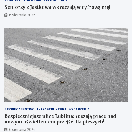
SENIORZY
SZKOLENIA
TECHNOLOGIE
B
Seniorzy z Jastkowa wkraczają w cyfrową erę!
E
6 sierpnia 2026
L
S
K
I
E
G
O
N
R
1
6
7
BEZPIECZEŃSTWO
INFRASTRUKTURA
WYDARZENIA
Bezpieczniejsze ulice Lublina: ruszają prace nad
nowym oświetleniem przejść dla pieszych!
6 sierpnia 2026