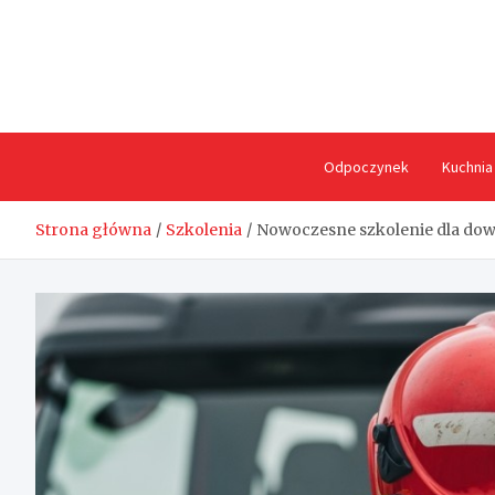
Skip
to
content
Odpoczynek
Kuchnia
Strona główna
Szkolenia
Nowoczesne szkolenie dla dow