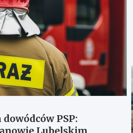
a dowódców PSP:
Janowie Lubelskim