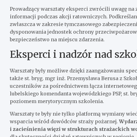
Prowadzący warsztaty eksperci zwrócili uwagę na z
informacji podczas akcji ratowniczych. Podkreślano
zwłaszcza w zakresie tymczasowego zabezpieczeni
dysponowania jednostek ochrony przeciwpożarowej
bezpieczeństwo na miejscu zdarzenia.
Eksperci i nadzór nad szk
Warsztaty były możliwe dzięki zaangażowaniu spec
także st. bryg. mgr inż. Przemysława Berusa z Szko
uczestników za pośrednictwem łącza internetowego
lubelskiego komendanta wojewódzkiego PSP, st. b
poziomem merytorycznym szkolenia.
Warsztaty te były nie tylko platformą wymiany wie
wsparcia wśród dowódców straży pożarnej.
Wydarz
i zacieśnienia więzi w strukturach strażackich 
dla skuteczności działań ratowniczych w regionie.