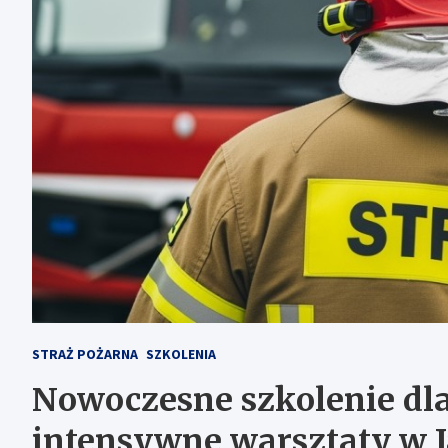
STRAŻ POŻARNA
SZKOLENIA
Nowoczesne szkolenie dl
intensywne warsztaty w 