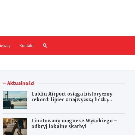
hodnia.pl
newsy
Kontakt
Aktualności
Lublin Airport osiąga historyczny
rekord: lipiec z najwyższą liczbą
pasażerów!
Limitowany magnes z Wysokiego –
odkryj lokalne skarby!