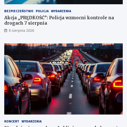
k
t
BEZPIECZEŃSTWO
POLICJA
WYDARZENIA
a
Akcja „PRĘDKOŚĆ”: Policja wzmocni kontrole na
c
drogach 7 sierpnia
h
k
8 sierpnia 2026
a
r
n
y
c
h
KONCERT
WYDARZENIA