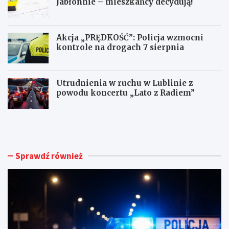
Jabłonnie – mieszkańcy decydują!
Akcja „PRĘDKOŚĆ”: Policja wzmocni
kontrole na drogach 7 sierpnia
Utrudnienia w ruchu w Lublinie z
powodu koncertu „Lato z Radiem”
M
N
ł
o
o
w
d
e
y
ż
Sprawdź również
k
y
i
c
e
i
r
e
o
d
w
l
c
a
a
d