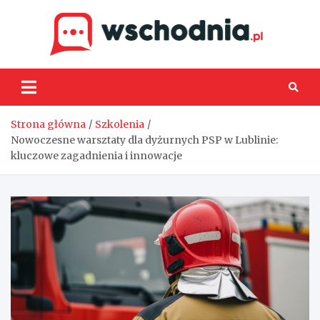
Skip
to
content
Wsch
Strona główna
Szkolenia
Nowoczesne warsztaty dla dyżurnych PSP w Lublinie:
kluczowe zagadnienia i innowacje