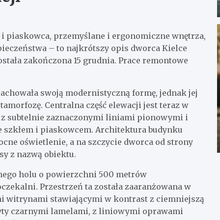
a i piaskowca, przemyślane i ergonomiczne wnętrza,
ieczeństwa – to najkrótszy opis dworca Kielce
ostała zakończona 15 grudnia. Prace remontowe
, zachowała swoją modernistyczną formę, jednak jej
morfozę. Centralna część elewacji jest teraz w
ę z subtelnie zaznaczonymi liniami pionowymi i
e szkłem i piaskowcem. Architektura budynku
cne oświetlenie, a na szczycie dworca od strony
y z nazwą obiektu.
nego holu o powierzchni 500 metrów
czekalni. Przestrzeń ta została zaaranżowana w
i witrynami stawiającymi w kontrast z ciemniejszą
ryty czarnymi lamelami, z liniowymi oprawami