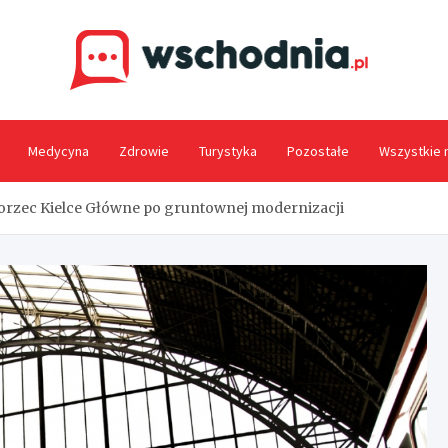
Wsc
Medycyna
Zdrowie
Turystyka
Pozostałe
Wszystkie 
orzec Kielce Główne po gruntownej modernizacji