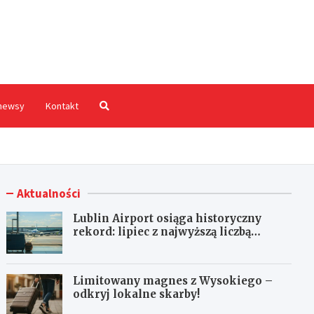
hodnia.pl
newsy
Kontakt
Aktualności
Lublin Airport osiąga historyczny
rekord: lipiec z najwyższą liczbą
pasażerów!
Limitowany magnes z Wysokiego –
odkryj lokalne skarby!