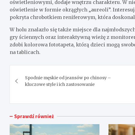
oświetleniowymi, dodaje wnętrzu charakteru. W n
oświetlenie w formie okrągłych „aureoli”. Interes
pokryta chrobotkiem reniferowym, która doskonal
W holu znalazło się także miejsce dla najmłodszy
gry ściennych oraz interaktywną wieżę z monitore
zdobi kolorowa fototapeta, którą dzieci mogą swo
na tablicach.
Nawigacja
Spodnie męskie od jeansów po chinosy –
wpisu
kluczowe style i ich zastosowanie
Sprawdź również