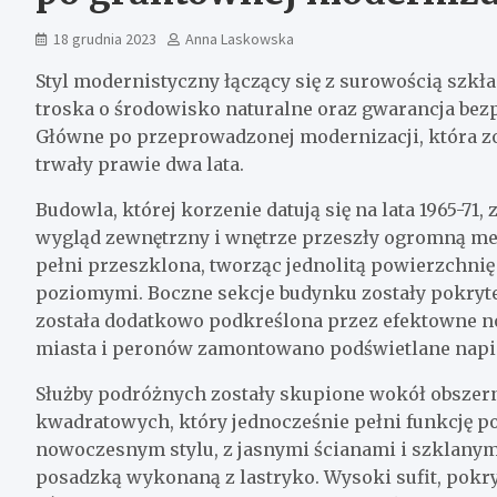
18 grudnia 2023
Anna Laskowska
Styl modernistyczny łączący się z surowością szkł
troska o środowisko naturalne oraz gwarancja bezp
Główne po przeprowadzonej modernizacji, która z
trwały prawie dwa lata.
Budowla, której korzenie datują się na lata 1965-71
wygląd zewnętrzny i wnętrze przeszły ogromną meta
pełni przeszklona, tworząc jednolitą powierzchni
poziomymi. Boczne sekcje budynku zostały pokryt
została dodatkowo podkreślona przez efektowne no
miasta i peronów zamontowano podświetlane napis
Służby podróżnych zostały skupione wokół obszer
kwadratowych, który jednocześnie pełni funkcję po
nowoczesnym stylu, z jasnymi ścianami i szklanym
posadzką wykonaną z lastryko. Wysoki sufit, pok