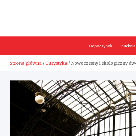
Skip
to
content
Odpoczynek
Kuchnia
Strona główna
Turystyka
Nowoczesny i ekologiczny dw