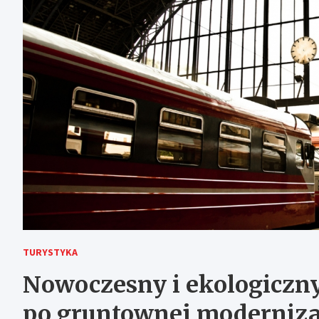
TURYSTYKA
Nowoczesny i ekologiczn
po gruntownej moderniza