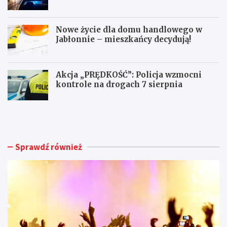
punktach karnych
Nowe życie dla domu handlowego w
Jabłonnie – mieszkańcy decydują!
Akcja „PRĘDKOŚĆ”: Policja wzmocni
kontrole na drogach 7 sierpnia
F
M
e
ł
s
o
t
d
i
y
Sprawdź również
w
k
a
i
l
e
M
r
u
o
z
w
y
c
c
a
z
B