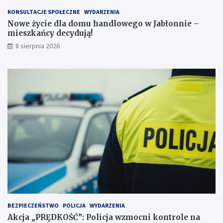
t
KONSULTACJE SPOŁECZNE
WYDARZENIA
a
Nowe życie dla domu handlowego w Jabłonnie –
c
mieszkańcy decydują!
h
k
8 sierpnia 2026
a
r
n
y
c
h
BEZPIECZEŃSTWO
POLICJA
WYDARZENIA
Akcja „PRĘDKOŚĆ”: Policja wzmocni kontrole na