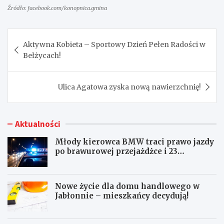
Źródło: facebook.com/konopnica.gmina
Nawigacja
Aktywna Kobieta – Sportowy Dzień Pełen Radości w
wpisu
Bełżycach!
Ulica Agatowa zyska nową nawierzchnię!
Aktualności
Młody kierowca BMW traci prawo jazdy
po brawurowej przejażdżce i 23
punktach karnych
Nowe życie dla domu handlowego w
Jabłonnie – mieszkańcy decydują!