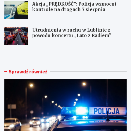
Akcja „PRĘDKOŚĆ”: Policja wzmocni
kontrole na drogach 7 sierpnia
Utrudnienia w ruchu w Lublinie z
powodu koncertu „Lato z Radiem”
M
N
ł
o
o
w
d
e
y
ż
Sprawdź również
k
y
i
c
e
i
r
e
o
d
w
l
c
a
a
d
B
o
M
m
W
u