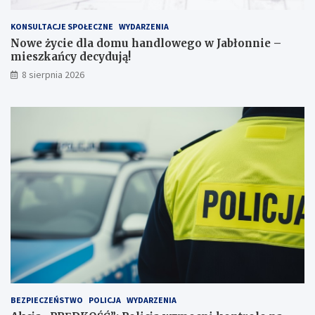
w
s
e
z
KONSULTACJE SPOŁECZNE
WYDARZENIA
j
k
Nowe życie dla domu handlowego w Jabłonnie –
p
a
mieszkańcy decydują!
r
ń
8 sierpnia 2026
z
c
e
y
j
d
a
e
ż
c
d
y
ż
d
c
u
e
j
i
ą
2
!
3
p
u
n
k
t
BEZPIECZEŃSTWO
POLICJA
WYDARZENIA
a