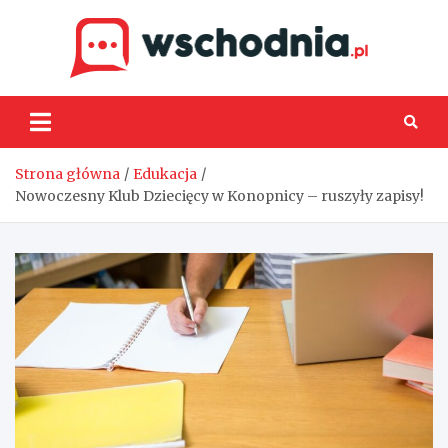
Skip
to
content
Wsch
Strona główna
Edukacja
Nowoczesny Klub Dziecięcy w Konopnicy – ruszyły zapisy!