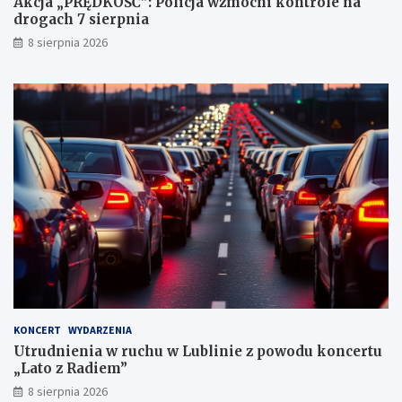
Akcja „PRĘDKOŚĆ”: Policja wzmocni kontrole na
c
drogach 7 sierpnia
h
k
8 sierpnia 2026
a
r
n
y
c
h
KONCERT
WYDARZENIA
Utrudnienia w ruchu w Lublinie z powodu koncertu
„Lato z Radiem”
8 sierpnia 2026