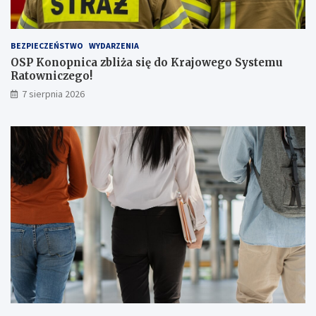
p
a
s
BEZPIECZEŃSTWO
WYDARZENIA
a
OSP Konopnica zbliża się do Krajowego Systemu
ż
Ratowniczego!
e
r
7 sierpnia 2026
ó
w
!