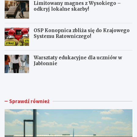
Limitowany magnes z Wysokiego –
odkryj lokalne skarby!
OSP Konopnica zbliża się do Krajowego
Systemu Ratowniczego!
Warsztaty edukacyjne dla uczniów w
Jabłonnie
L
L
u
i
b
m
l
i
i
t
Sprawdź również
n
o
A
w
i
a
r
n
p
y
o
m
r
a