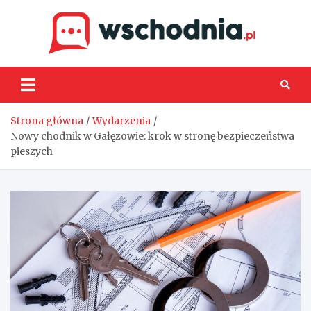
Skip
to
content
Wsch
Strona główna
Wydarzenia
Nowy chodnik w Gałęzowie: krok w stronę bezpieczeństwa
pieszych