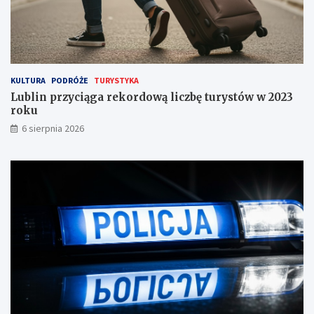
p
n
i
a
!
KULTURA
PODRÓŻE
TURYSTYKA
Lublin przyciąga rekordową liczbę turystów w 2023
roku
6 sierpnia 2026