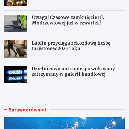
Uwaga! Czasowe zamknięcie ul.
Modrzewiowej już w czwartek!
Lublin przyciąga rekordową liczbę
turystów w 2023 roku
Dzielnicowy na tropie: poszukiwany
zatrzymany w galerii handlowej
B
U
u
w
r
a
z
g
e
a
Sprawdź również
z
!
i
C
n
z
t
a