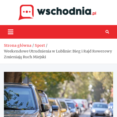
Skip
to
content
Wsch
Strona główna
Sport
Weekendowe Utrudnienia w Lublinie: Bieg i Rajd Rowerowy
Zmieniają Ruch Miejski