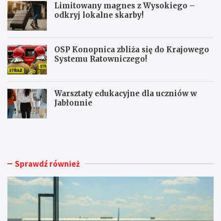
Limitowany magnes z Wysokiego –
odkryj lokalne skarby!
OSP Konopnica zbliża się do Krajowego
Systemu Ratowniczego!
Warsztaty edukacyjne dla uczniów w
Jabłonnie
L
L
u
i
b
m
l
i
i
t
Sprawdź również
n
o
A
w
i
a
r
n
p
y
o
m
r
a