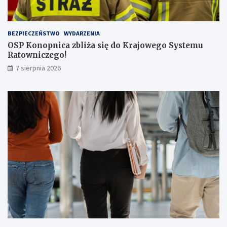
p
a
s
BEZPIECZEŃSTWO
WYDARZENIA
a
OSP Konopnica zbliża się do Krajowego Systemu
ż
Ratowniczego!
e
r
7 sierpnia 2026
ó
w
!