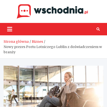
Skip
to
content
Wsch
Strona główna
Biznes
Nowy prezes Portu Lotniczego Lublin z doświadczeniem w
branży