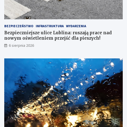
ę
r
!
a
c
e
n
BEZPIECZEŃSTWO
INFRASTRUKTURA
WYDARZENIA
a
Bezpieczniejsze ulice Lublina: ruszają prace nad
d
nowym oświetleniem przejść dla pieszych!
n
6 sierpnia 2026
o
w
y
m
o
ś
w
i
e
t
l
e
n
i
e