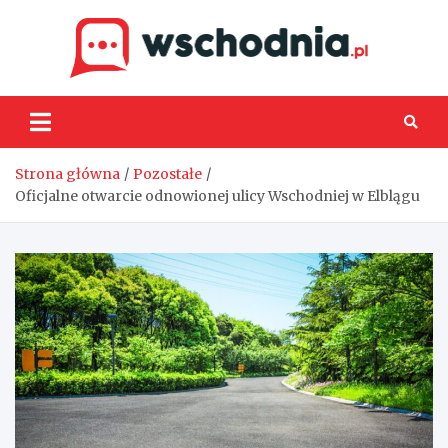
Skip
to
content
Wsch
Strona główna
Pozostałe
Oficjalne otwarcie odnowionej ulicy Wschodniej w Elblągu