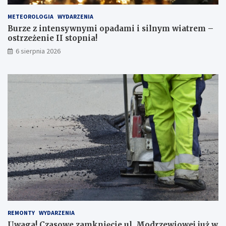
m
p
METEOROLOGIA
WYDARZENIA
r
Burze z intensywnymi opadami i silnym wiatrem –
z
ostrzeżenie II stopnia!
e
j
6 sierpnia 2026
ś
ć
d
l
a
p
i
e
s
z
y
c
h
!
REMONTY
WYDARZENIA
Uwaga! Czasowe zamknięcie ul. Modrzewiowej już w