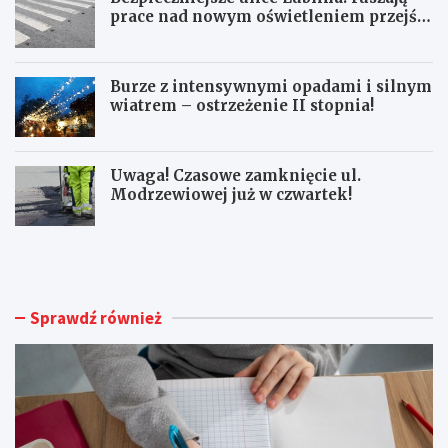
prace nad nowym oświetleniem przejść
dla pieszych!
Burze z intensywnymi opadami i silnym
wiatrem – ostrzeżenie II stopnia!
Uwaga! Czasowe zamknięcie ul.
Modrzewiowej już w czwartek!
S
B
e
e
n
z
i
p
o
i
Sprawdź również
r
e
z
c
y
z
z
n
J
i
a
e
s
j