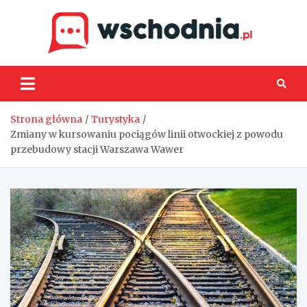
Skip
to
content
Wsch
Strona główna
Turystyka
Zmiany w kursowaniu pociągów linii otwockiej z powodu
przebudowy stacji Warszawa Wawer