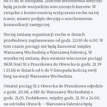
od 13 do 16 listopada. Znaczne utrudnienia dotyczyć
będą przede wszystkim wieczornych kursów. W
związku z koniecznością wyłączenia ruchu na tej
trasie, miasto podjęło decyzję o uruchomieniu
komunikacji zastępczej.
Nocną zmianę organizacji ruchu w dniach
przebudowy zaplanowano od godz. 22.00 do 4.00. W
tym czasie pociągi nie będą kursować między
Warszawą Wschodnią a Warszawą Falenicą. W
wyniku tej zmiany, dwa ostatnie wieczorne pociągi
SKM linii S1 z Pruszkowa do Otwocka (o godz. 21.39
i 23.14) w dniach od 6 do 9 listopada kończą swój
bieg na stacji Warszawa Wschodnia.
Ostatni pociąg S1 z Otwocka do Pruszkowa odjedzie
o godz. 20.48, a S10 do Warszawy Wschodniej o
godz. 21.05. Dodatkowo, między godz. 21.30 a 24.00,
na odcinku Otwock – Warszawa Falenica będą