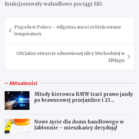
funkcjonowały wahadłowo pociągi S10.
Nawigacja
Pogoda w Polsce – wilgotna aura i zróżnicowane
wpisu
temperatury
Oficjalne otwarcie odnowionej ulicy Wschodniej w
Elblągu
Aktualności
Młody kierowca BMW traci prawo jazdy
po brawurowej przejażdżce i 23
punktach karnych
Nowe życie dla domu handlowego w
Jabłonnie – mieszkańcy decydują!