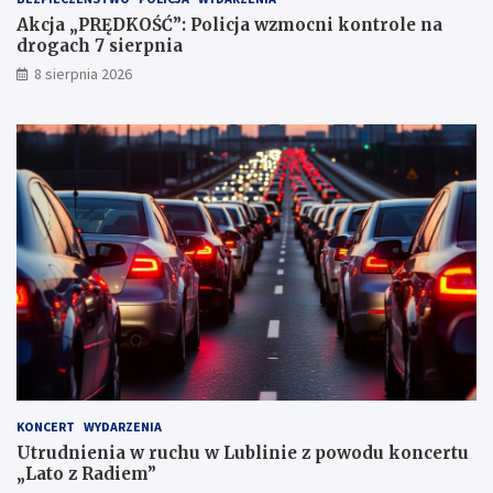
a
Akcja „PRĘDKOŚĆ”: Policja wzmocni kontrole na
c
drogach 7 sierpnia
h
k
8 sierpnia 2026
a
r
n
y
c
h
KONCERT
WYDARZENIA
Utrudnienia w ruchu w Lublinie z powodu koncertu
„Lato z Radiem”