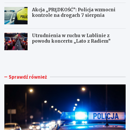
Akcja „PRĘDKOŚĆ”: Policja wzmocni
kontrole na drogach 7 sierpnia
Utrudnienia w ruchu w Lublinie z
powodu koncertu „Lato z Radiem”
M
N
ł
o
o
w
d
e
y
ż
Sprawdź również
k
y
i
c
e
i
r
e
o
d
w
l
c
a
a
d
B
o
M
m