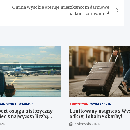
Gmina Wysokie oferuje mieszkańcom darmowe
badania zdrowotne!
RANSPORT
WAKACJE
TURYSTYKA
WYDARZENIA
port osiąga historyczny
Limitowany magnes z Wy
iec z najwyższą liczbą
odkryj lokalne skarby!
026
7 sierpnia 2026