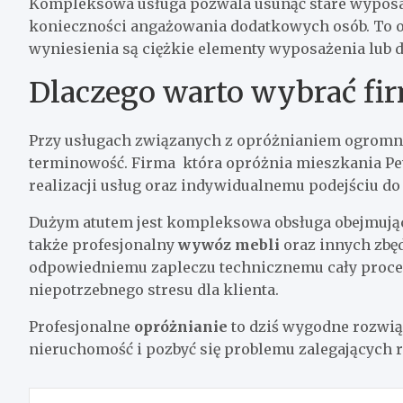
Kompleksowa usługa pozwala usunąć stare wyposaże
konieczności angażowania dodatkowych osób. To o
wyniesienia są ciężkie elementy wyposażenia lub 
Dlaczego warto wybrać fi
Przy usługach związanych z opróżnianiem ogromne
terminowość. Firma która opróżnia mieszkania Pe
realizacji usług oraz indywidualnemu podejściu do
Dużym atutem jest kompleksowa obsługa obejmując
także profesjonalny
wywóz mebli
oraz innych zbę
odpowiedniemu zapleczu technicznemu cały proces 
niepotrzebnego stresu dla klienta.
Profesjonalne
opróżnianie
to dziś wygodne rozwią
nieruchomość i pozbyć się problemu zalegających r