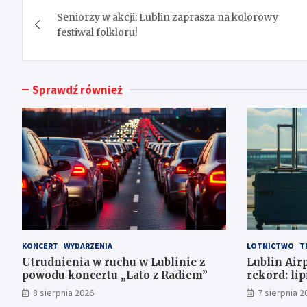
Nawigacja
Seniorzy w akcji: Lublin zaprasza na kolorowy
wpisu
festiwal folkloru!
Sprawdź również
KONCERT
WYDARZENIA
LOTNICTWO
T
Utrudnienia w ruchu w Lublinie z
Lublin Air
powodu koncertu „Lato z Radiem”
rekord: lip
pasażerów!
8 sierpnia 2026
7 sierpnia 2