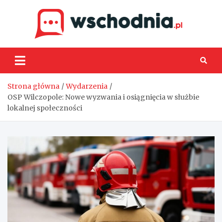
Skip
to
content
Wsch
Strona główna
Wydarzenia
OSP Wilczopole: Nowe wyzwania i osiągnięcia w służbie
lokalnej społeczności