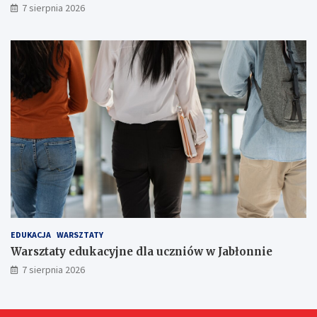
r
7 sierpnia 2026
ó
w
!
EDUKACJA
WARSZTATY
Warsztaty edukacyjne dla uczniów w Jabłonnie
7 sierpnia 2026