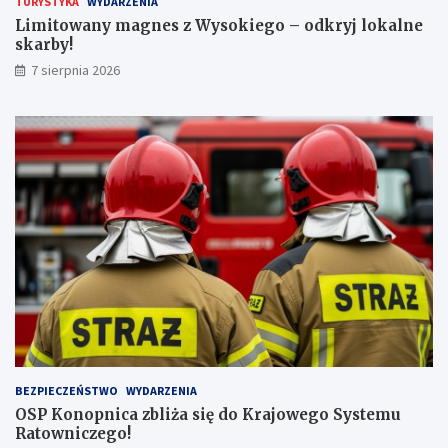
TURYSTYKA
WYDARZENIA
c
a
Limitowany magnes z Wysokiego – odkryj lokalne
z
r
skarby!
n
b
7 sierpnia 2026
a
y
j
!
w
y
ż
s
z
ą
l
i
c
z
b
ą
p
a
s
BEZPIECZEŃSTWO
WYDARZENIA
a
OSP Konopnica zbliża się do Krajowego Systemu
ż
Ratowniczego!
e